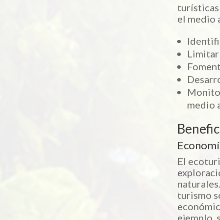
turística
el medio 
Identif
Limitar
Fomenta
Desarro
Monitor
medio 
Benefic
Economía
El ecotur
exploraci
naturales
turismo s
económica
ejemplo, 