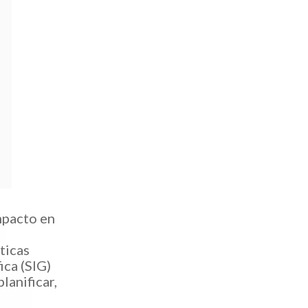
impacto en
ticas
ica (SIG)
lanificar,