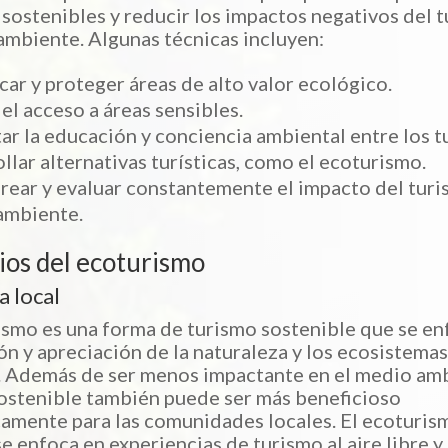
s sostenibles y reducir los impactos negativos del 
ambiente. Algunas técnicas incluyen:
icar y proteger áreas de alto valor ecológico.
 el acceso a áreas sensibles.
r la educación y conciencia ambiental entre los tu
llar alternativas turísticas, como el ecoturismo.
ear y evaluar constantemente el impacto del turi
ambiente.
ios del ecoturismo
 local
ismo es una forma de turismo sostenible que se en
ón y apreciación de la naturaleza y los ecosistema
. Además de ser menos impactante en el medio amb
ostenible también puede ser más beneficioso
mente para las comunidades locales. El ecoturism
se enfoca en experiencias de turismo al aire libre y