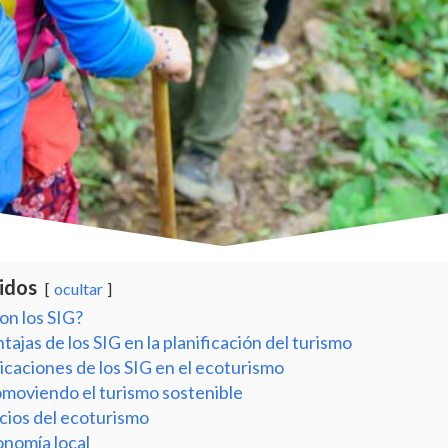
idos
ocultar
on los SIG?
tajas de los SIG en la planificación del turismo
icaciones de los SIG en el ecoturismo
moviendo el turismo sostenible
cios del ecoturismo
nomía local