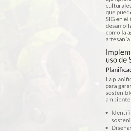
culturale
que puede
SIG en el
desarroll
como la a
artesanía 
Impleme
uso de 
Planifica
La planif
para gara
sostenibl
ambiente 
Identif
sosteni
Diseñar