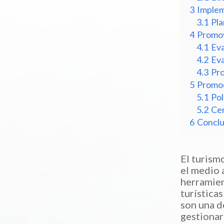
3
Implem
3.1
Pla
4
Promov
4.1
Eva
4.2
Eva
4.3
Pro
5
Promoc
5.1
Pol
5.2
Cer
6
Conclu
El turism
el medio 
herramien
turística
son una d
gestionar