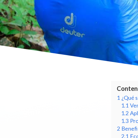
Conten
1
¿Qué s
1.1
Ven
1.2
Apl
1.3
Pro
2
Benefi
2.1
Eco