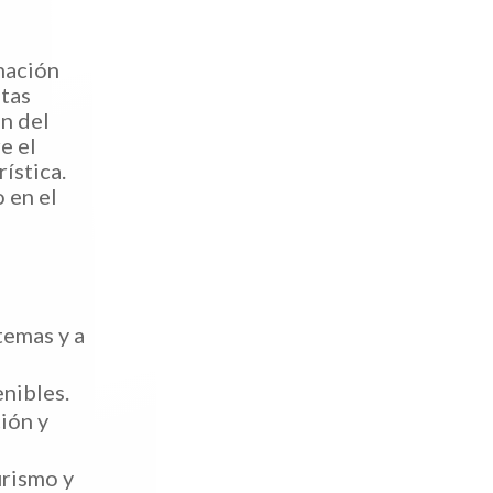
mación
stas
ón del
e el
ística.
 en el
temas y a
enibles.
ción y
urismo y