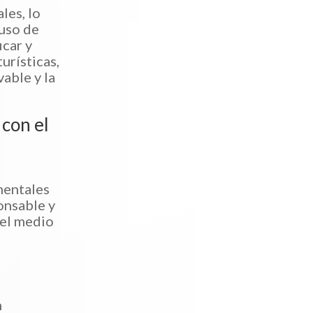
les, lo
 uso de
icar y
urísticas,
able y la
 con el
mentales
onsable y
del medio
n