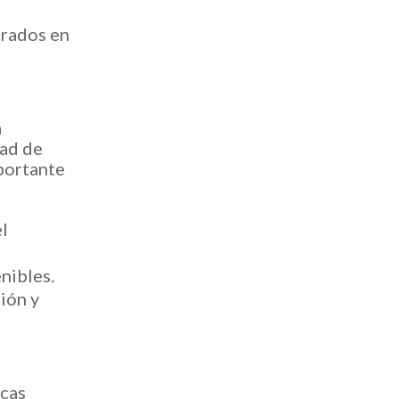
crados en
a
dad de
mportante
el
enibles.
ción y
icas