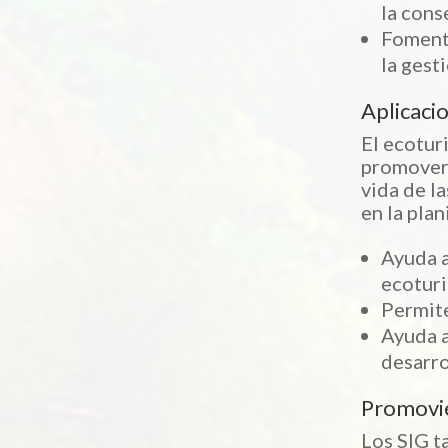
la cons
Fomenta
la gest
Aplicaci
El ecotur
promover 
vida de l
en la pla
Ayuda a
ecotur
Permite
Ayuda a
desarro
Promovie
Los SIG t