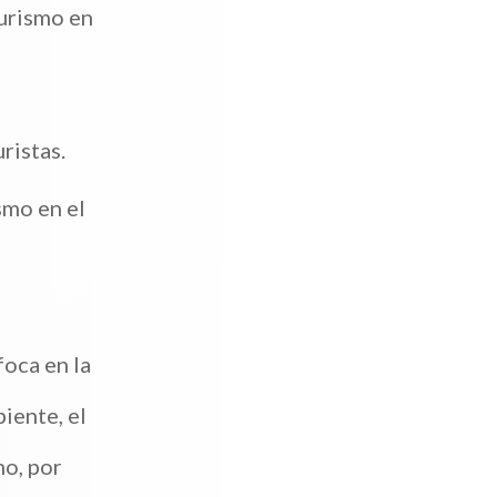
turismo en
ristas.
smo en el
foca en la
s
iente, el
o, por