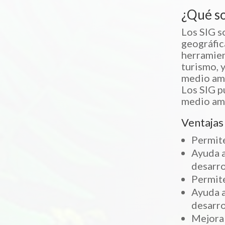
¿Qué so
Los SIG s
geográfica
herramien
turismo, 
medio amb
Los SIG p
medio amb
Ventajas 
Permite
Ayuda a
desarro
Permite
Ayuda a
desarro
Mejora 