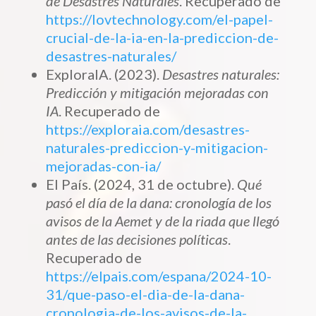
de Desastres Naturales
. Recuperado de
https://lovtechnology.com/el-papel-
crucial-de-la-ia-en-la-prediccion-de-
desastres-naturales/
ExploraIA. (2023).
Desastres naturales:
Predicción y mitigación mejoradas con
IA
. Recuperado de
https://exploraia.com/desastres-
naturales-prediccion-y-mitigacion-
mejoradas-con-ia/
El País. (2024, 31 de octubre).
Qué
pasó el día de la dana: cronología de los
avisos de la Aemet y de la riada que llegó
antes de las decisiones políticas
.
Recuperado de
https://elpais.com/espana/2024-10-
31/que-paso-el-dia-de-la-dana-
cronologia-de-los-avisos-de-la-